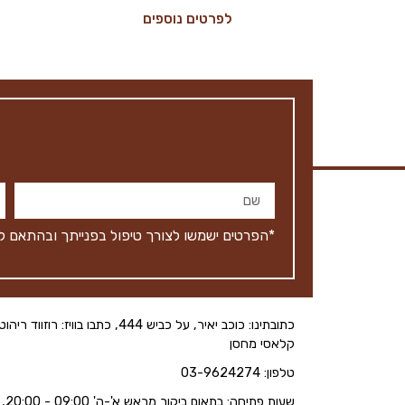
לפרטים נוספים
*הפרטים ישמשו לצורך טיפול בפנייתך ובהתאם ל
כתובתינו: כוכב יאיר, על כביש 444, כתבו בוויז: רוזווד ריהוט
קלאסי מחסן
טלפון: 03-9624274
שעות פתיחה: בתאום ביקור