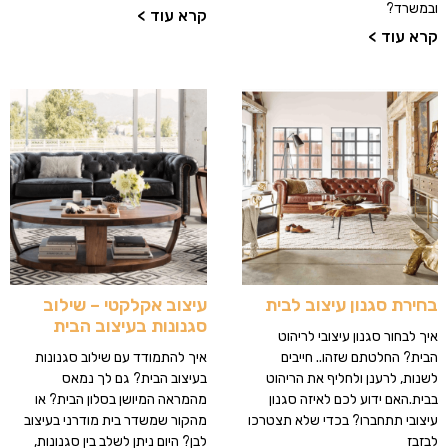
ובמשרד?
קרא עוד >
קרא עוד >
בחירת סגנון עיצוב לבית
עיצוב אקלקטי – שילוב
סגנונות בעיצוב הבית
איך לבחור סגנון עיצובי לריהוט
הבית? החלטתם שזהו.. חייבים
איך להתמודד עם שילוב סגנונות
לשנות, לרענן ולחליף את הריהוט
בעיצוב הבית? גם לך נמאס
בבית.האם ידוע לכם לאיזה סגנון
מהמראה המיושן בסלון הבית? או
עיצובי תתחברו? בכדי שלא תצטרכו
מהקור שמשדר בית מודרני בעיצוב
לבזבז
לבן? היום ניתן לשלב בין סגנונות,