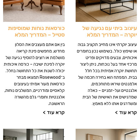
עיצוב ביתי עם נגיעה של
כורסאות נוחות שמוסיפות
יוקרה – המדריך המלא
סטייל – המדריך המלא
עיצוב יוקרתי אינו מחייב תקציב גבוה
בין אם אתם מעצבים את הסלון
או שיפוץ כולל. בשימוש נכון בחומרים
מחדש, מחפשים פינת קריאה
איכותיים, צבעים מדויקים ופריט
מושלמת או רוצים להוסיף נגיעה של
מרכזי אחד בעל נוכחות, ניתן ליצור
יוקרה לפינת ישיבה – כורסה איכותית
תחושת יוקרה אמיתית בכל חלל
יכולה לשנות את כל התחושה בחלל.
בבית. המפתח הוא בחירה חכמה של
ב־Rosewood תמצאו מבחר
אלמנטים שיראו מתוחכמים,
כורסאות מעור אמיתי בעיצובים
אלגנטיים ועל-זמניים – כאלה
קלאסיים ומודרניים, המשלבים נוחות,
שמדגישים את האישיות של הבית
אלגנטיות וחומרי גלם מהשורה
ומשדרגים אותו ללא מאמץ.
הראשונה.
קרא עוד >
קרא עוד >