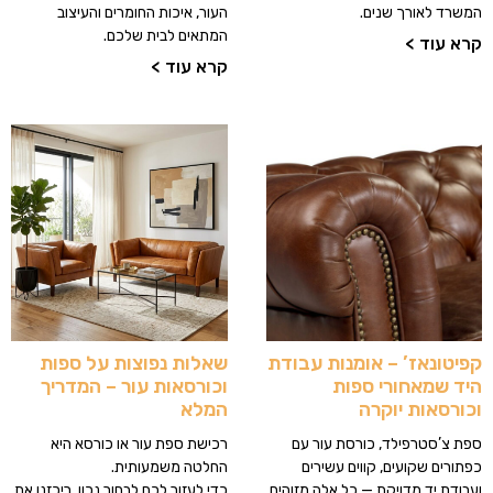
המשרד לאורך שנים.
העור, איכות החומרים והעיצוב
המתאים לבית שלכם.
קרא עוד >
קרא עוד >
קפיטונאז’ – אומנות עבודת
שאלות נפוצות על ספות
היד שמאחורי ספות
וכורסאות עור – המדריך
וכורסאות יוקרה
המלא
ספת צ’סטרפילד, כורסת עור עם
רכישת ספת עור או כורסא היא
כפתורים שקועים, קווים עשירים
החלטה משמעותית.
ועבודת יד מדויקת — כל אלה מזוהים
כדי לעזור לכם לבחור נכון, ריכזנו את