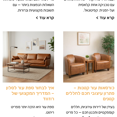
עם טכניקה אחת קלאסית
השאלות הנפוצות ביותר — עם
ועל-זמנית: קפיטונאז’.
תשובות מקצועיות וברורות.
קרא עוד >
קרא עוד >
כורסאות עור קטנות –
איך לבחור ספת עור לסלון
פתרון עיצובי חכם לחללים
– המדריך המקצועי של
קטנים
רוזווד
בעידן של דירות עירוניות, חללים
ספת עור היא הרבה יותר מפריט
קומפקטיים ותכנון חכם — כל פריט
ריהוט.