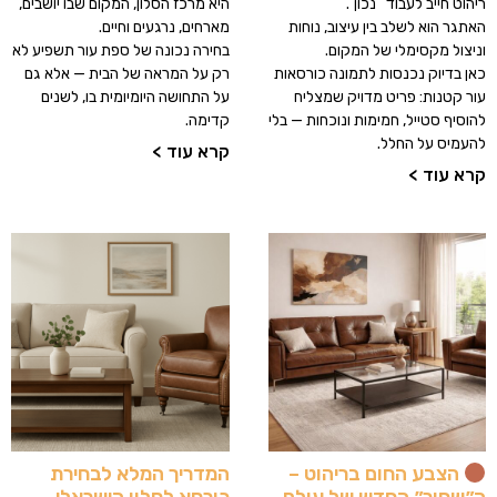
ריהוט חייב לעבוד “נכון”.
היא מרכז הסלון, המקום שבו יושבים,
האתגר הוא לשלב בין עיצוב, נוחות
מארחים, נרגעים וחיים.
וניצול מקסימלי של המקום.
בחירה נכונה של ספת עור תשפיע לא
כאן בדיוק נכנסות לתמונה כורסאות
רק על המראה של הבית — אלא גם
עור קטנות: פריט מדויק שמצליח
על התחושה היומיומית בו, לשנים
להוסיף סטייל, חמימות ונוכחות — בלי
קדימה.
להעמיס על החלל.
קרא עוד >
קרא עוד >
המדריך המלא לבחירת
הצבע החום בריהוט –
כורסא לסלון הישראלי
ה״שחור״ החדש של עולם