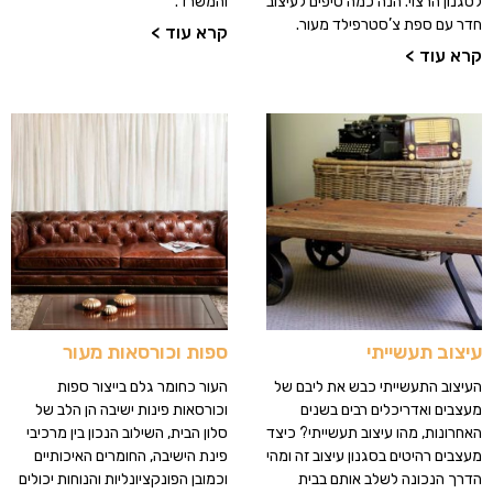
לסגנון הרצוי. הנה כמה טיפים לעיצוב
והמשרד.
חדר עם ספת צ’סטרפילד מעור.
קרא עוד >
קרא עוד >
עיצוב תעשייתי
ספות וכורסאות מעור
העיצוב התעשייתי כבש את ליבם של
העור כחומר גלם בייצור ספות
מעצבים ואדריכלים רבים בשנים
וכורסאות פינות ישיבה הן הלב של
האחרונות, מהו עיצוב תעשייתי? כיצד
סלון הבית, השילוב הנכון בין מרכיבי
מעצבים רהיטים בסגנון עיצוב זה ומהי
פינת הישיבה, החומרים האיכותיים
הדרך הנכונה לשלב אותם בבית
וכמובן הפונקציונליות והנוחות יכולים