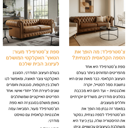
צ’סטרפילד: מה הופך את
ספת צ’סטרפילד מעור:
הספה הקלאסית לנצחית?
הטאץ’ האקלקטי המושלם
לעיצוב הבית שלכם
ספת צ’סטרפילד היא אחד
מהפריטים המזוהים ביותר בעולם
בעולם העיצוב המודרני, הסגנון
העיצוב הקלאסי. כבר מאות שנים היא
האקלקטי צובר תאוצה, ומאפשר לנו
נחשבת סמל לסטייל, יוקרה
לשלב בין תקופות, סגנונות וחומרים
ואלגנטיות – ועד היום היא מככבת
שונים ליצירת חלל ייחודי ואישי. אחד
בסלונים מודרניים, משרדים יוקרתיים
הפריטים האייקוניים שמשתלבים
וחללים מעוצבים.
באופן מושלם בסגנון זה הוא ספת
במאמר זה נבחן מה הופך את
הצ’סטרפילד מעור, המביאה עמה
הצ’סטרפילד לספה נצחית, נסקור
אלגנטיות קלאסית עם טוויסט
את ההיסטוריה שלה, נבין כיצד היא
מודרני.
משתלבת בעיצובים עכשוויים, וניתן